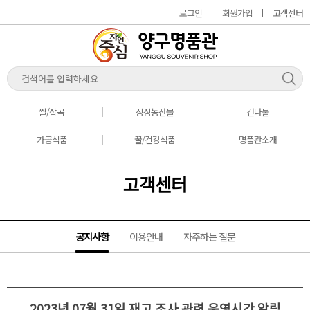
로그인
회원가입
고객센터
쌀/잡곡
싱싱농산물
건나물
가공식품
꿀/건강식품
명품관소개
고객센터
공지사항
이용안내
자주하는 질문
2023년 07월 31일 재고 조사 관련 운영시간 알림