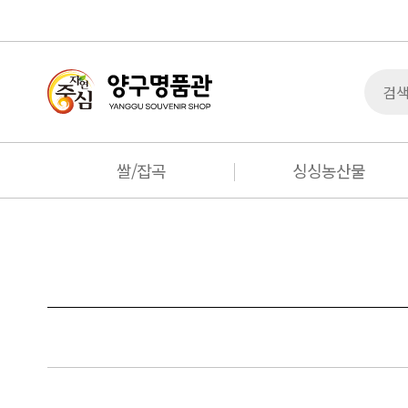
쌀/잡곡
싱싱농산물